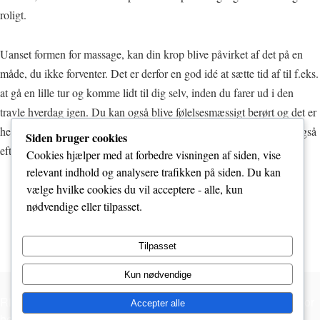
roligt.
Uanset formen for massage, kan din krop blive påvirket af det på en
måde, du ikke forventer. Det er derfor en god idé at sætte tid af til f.eks.
at gå en lille tur og komme lidt til dig selv, inden du farer ud i den
travle hverdag igen. Du kan også blive følelsesmæssigt berørt og det er
helt i orden, jeg vil gøre hvad jeg kan for at støtte dig i processen, også
Siden bruger cookies
efter at du er taget hjem.
Cookies hjælper med at forbedre visningen af siden, vise
relevant indhold og analysere trafikken på siden. Du kan
vælge hvilke cookies du vil acceptere - alle, kun
nødvendige eller tilpasset.
Tilpasset
Kun nødvendige
Ring 52406657 hvis du har spørgsmål, særlige ønsker eller for
Accepter alle
booking uden for normal åbningstid.